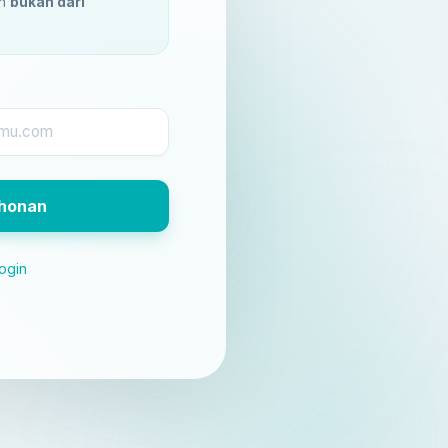
an
bukan dari
ohonan
ogin